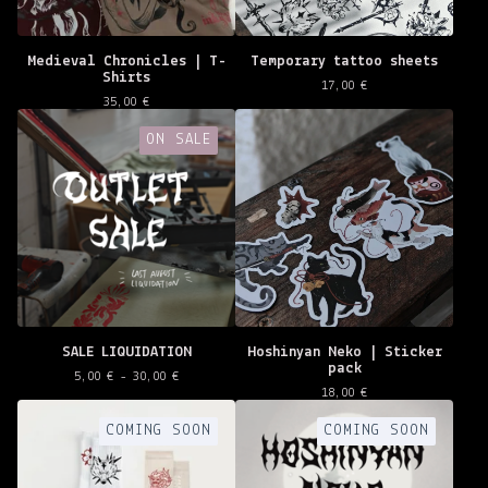
Medieval Chronicles | T-
Temporary tattoo sheets
Shirts
17,00
€
35,00
€
ON SALE
SALE LIQUIDATION
Hoshinyan Neko | Sticker
pack
5,00
€
- 30,00
€
18,00
€
COMING SOON
COMING SOON