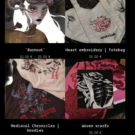
'Burnout'
Heart embroidery | Totebag
10,00
€
- 25,00
€
35,00
€
Medieval Chronicles |
Woven scarfs
Hoodies
35,00
€