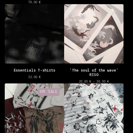
70,00
€
Essentials T-shirts
'The soul of the wave'
RISO
32,00
€
20,00
€
- 30,00
€
ON SALE