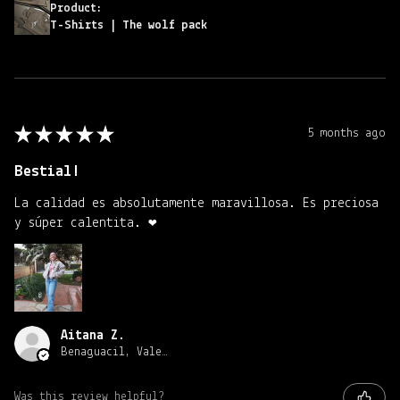
Product:
T-Shirts | The wolf pack
★
★
★
★
★
5 months ago
Bestial!
La calidad es absolutamente maravillosa. Es preciosa
y súper calentita. ❤️
Aitana Z.
Benaguacil, Valencia
Was this review helpful?