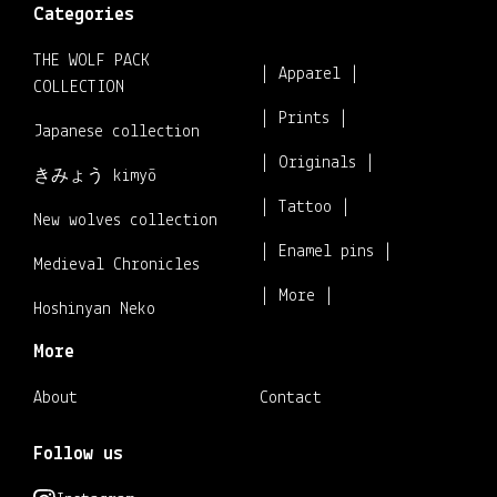
Categories
THE WOLF PACK
| Apparel |
COLLECTION
| Prints |
Japanese collection
| Originals |
きみょう kimyō
| Tattoo |
New wolves collection
| Enamel pins |
Medieval Chronicles
| More |
Hoshinyan Neko
More
About
Contact
Follow us