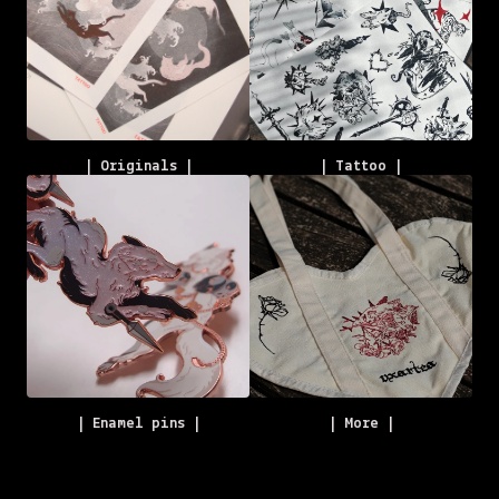
| Originals |
| Tattoo |
| Enamel pins |
| More |